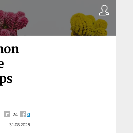
mon
e
mps
24
0
31.08.2025