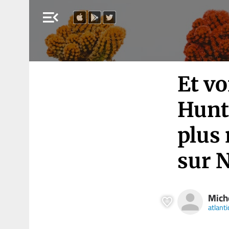
menu_open
Et v
Hunte
plus 
sur N
Mich
atlanti