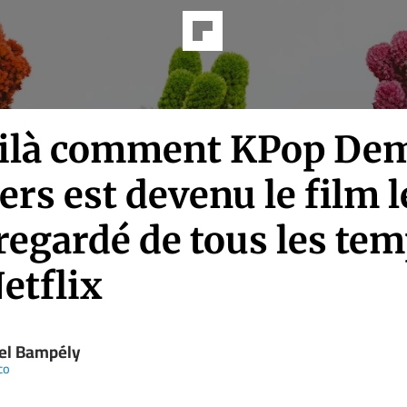
oilà comment KPop De
rs est devenu le film l
regardé de tous les te
etflix
el Bampély
co