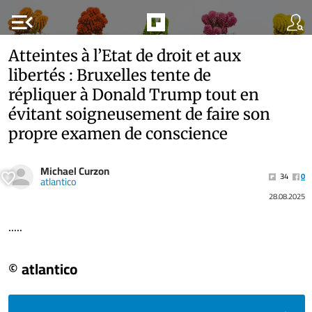
menu_open
Atteintes à l’Etat de droit et aux
libertés : Bruxelles tente de
répliquer à Donald Trump tout en
évitant soigneusement de faire son
propre examen de conscience
Michael Curzon
34
0
atlantico
28.08.2025
.....
© atlantico