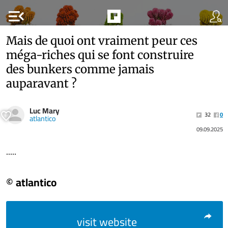
menu_open
Mais de quoi ont vraiment peur ces
méga-riches qui se font construire
des bunkers comme jamais
auparavant ?
Luc Mary
32
0
atlantico
09.09.2025
.....
© atlantico
visit website