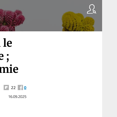
 le
 ;
omie
22
0
16.09.2025