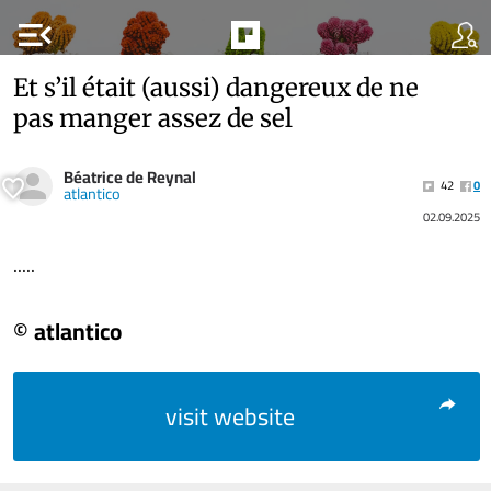
menu_open
Et s’il était (aussi) dangereux de ne
pas manger assez de sel
Béatrice de Reynal
42
0
atlantico
02.09.2025
.....
© atlantico
visit website