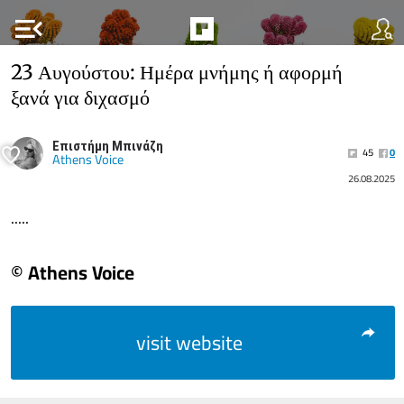
menu_open
23 Αυγούστου: Ημέρα μνήμης ή αφορμή
ξανά για διχασμό
Επιστήμη Μπινάζη
45
0
Athens Voice
26.08.2025
.....
© Athens Voice
visit website