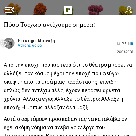
menu_open
Πόσο Τσέχωφ αντέχουμε σήμερα;
Επιστήμη Μπινάζη
50
0
Athens Voice
20.03.2026
Από την εποχή που πίστευα ότι το θέατρο μπορεί να
αλλάξει τον κόσμο μέχρι την εποχή που φεύγω
σκυφτή από τα μισά μιας παράστασης, επειδή
απλώς δεν αντέχω άλλο, έχουν περάσει αρκετά
χρόνια. Άλλαξα εγώ; Άλλαξε το θέατρο; Άλλαξε η
εποχή; Ή μήπως άλλαξαν όλα μαζί;
Αυτά σκεφτόμουν προσπαθώντας να καταλάβω αν
έχει ακόμη νόημα να ανεβαίνουν έργα του
Τσέχωφ σήμερα. Και κυρίως αν υπάρχει πια για τον