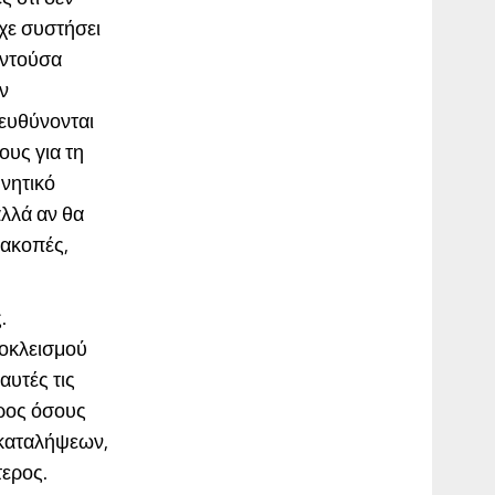
ίχε συστήσει
αντούσα
ν
ευθύνονται
ους για τη
υνητικό
αλλά αν θα
ιακοπές,
.
ποκλεισμού
αυτές τις
προς όσους
οκαταλήψεων,
τερος.