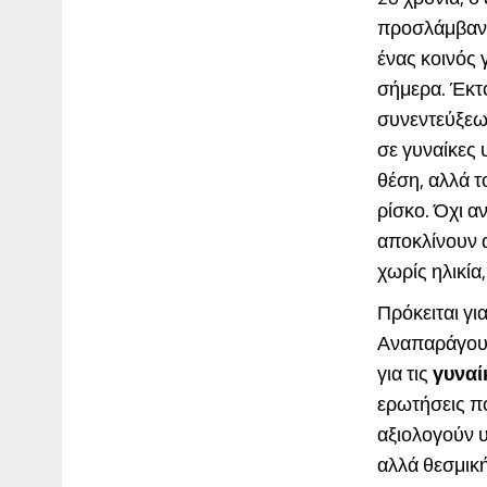
προσλάμβανε 
ένας κοινός
σήμερα. Έκτο
συνεντεύξεω
σε γυναίκες 
θέση, αλλά τ
ρίσκο. Όχι α
αποκλίνουν 
χωρίς ηλικία
Πρόκειται γι
Αναπαράγουν
για τις
γυναί
ερωτήσεις πο
αξιολογούν 
αλλά θεσμική