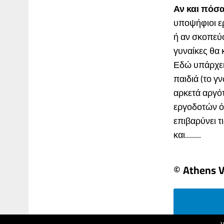
Αν και πόσα
υποψήφιοι ε
ή αν σκοπεύο
γυναίκες θα 
Εδώ υπάρχει 
παιδιά (το γ
αρκετά αργό
εργοδοτών ότι
επιβαρύνει τ
και........
© Athens V