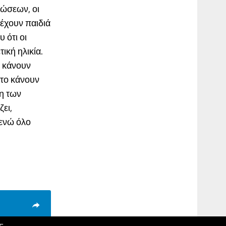
τώσεων, οι
έχουν παιδιά
 ότι οι
ική ηλικία.
α κάνουν
 το κάνουν
η των
ζει,
 ενώ όλο