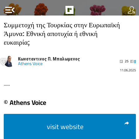
menu_open
Συμμετοχή της Τουρκίας στην Ευρωπαϊκή
Άμυνα: Εθνική αποτυχία ή εθνική
ευκαιρία;
Κωνσταντινος Π. Μπαλωμενος
25
0
Athens Voice
11.06.2025
.....
© Athens Voice
visit website