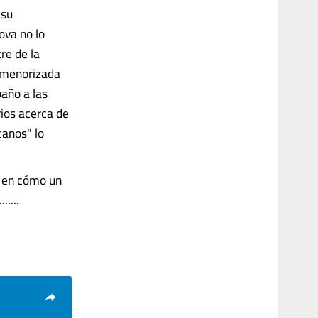
 su
ova no lo
re de la
rmenorizada
baño a las
ios acerca de
canos" lo
, en cómo un
....