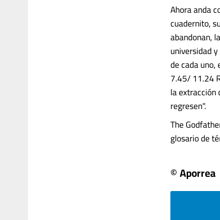
Ahora anda co
cuadernito, s
abandonan, la
universidad y
de cada uno, e
7.45/ 11.24 R
la extracción
regresen".
The Godfather
glosario de té
© Aporrea