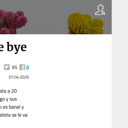
e bye
65
0
07.04.2026
lata a 20
lgo y sus
o es banal y
lista se le va