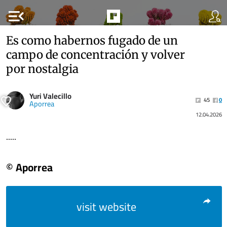
menu_open
Es como habernos fugado de un
campo de concentración y volver
por nostalgia
Yuri Valecillo
45
0
Aporrea
12.04.2026
.....
© Aporrea
visit website