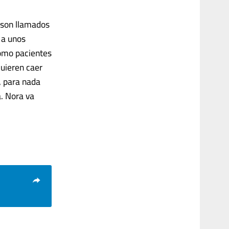
 son llamados
 a unos
como pacientes
quieren caer
, para nada
a. Nora va