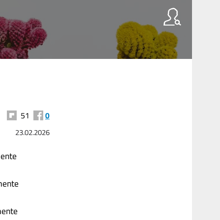
51
0
23.02.2026
mente
mente
mente