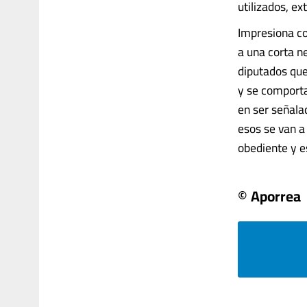
utilizados, 
Impresiona co
a una corta n
diputados que
y se comporta
en ser señala
esos se van a
obediente y es 
© Aporrea