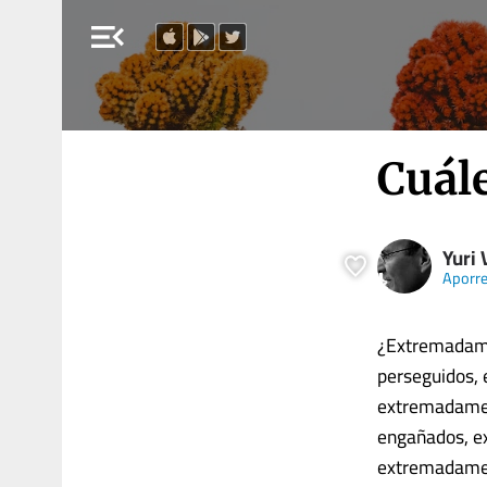
menu_open
Cuál
Yuri 
Aporr
¿Extremadam
perseguidos,
extremadame
engañados, e
extremadamen