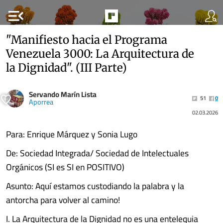
menu_open
"Manifiesto hacia el Programa
Venezuela 3000: La Arquitectura de
la Dignidad". (III Parte)
Servando Marín Lista
51
0
Aporrea
02.03.2026
Para: Enrique Márquez y Sonia Lugo
De: Sociedad Integrada/ Sociedad de Intelectuales
Orgánicos (SI es SI en POSITIVO)
Asunto: Aquí estamos custodiando la palabra y la
antorcha para volver al camino!
I. La Arquitectura de la Dignidad no es una entelequia