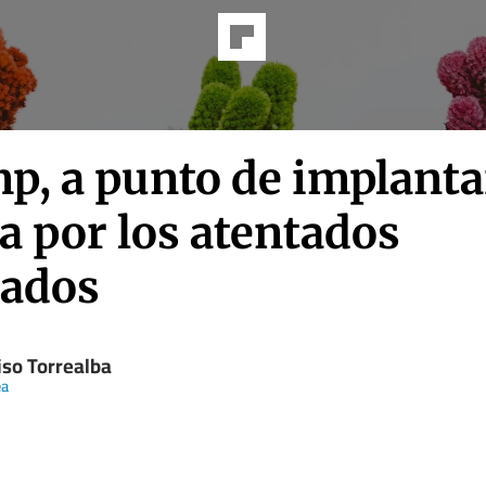
p, a punto de implanta
a por los atentados
eados
iso Torrealba
ea