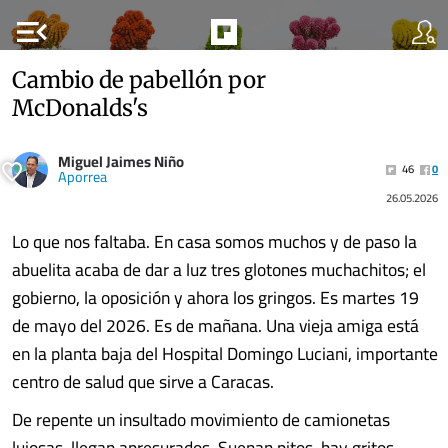
menu_open
Cambio de pabellón por
McDonalds's
Miguel Jaimes Niño
46
0
Aporrea
26.05.2026
Lo que nos faltaba. En casa somos muchos y de paso la
abuelita acaba de dar a luz tres glotones muchachitos; el
gobierno, la oposición y ahora los gringos. Es martes 19
de mayo del 2026. Es de mañana. Una vieja amiga está
en la planta baja del Hospital Domingo Luciani, importante
centro de salud que sirve a Caracas.
De repente un insultado movimiento de camionetas
lujosas, llegan apresurados. Suenan pitos, hay gritos,