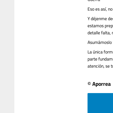
Eso es así, no
Y déjenme dec
estamos prepa
detalle falta
Asumámoslo y
La única form
parte fundame
atención, se tr
© Aporrea