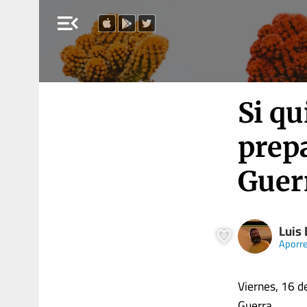
menu_open
Si qu
prepa
Guer
Luis
Aporr
Viernes, 16 d
Guerra