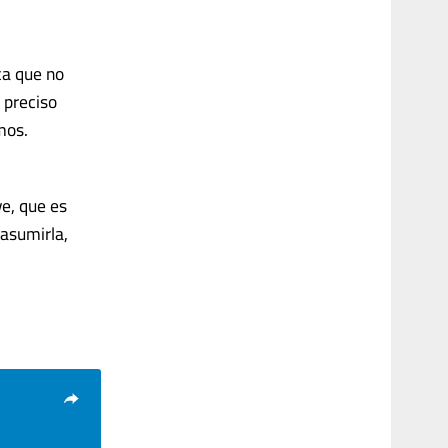
ca que no
 preciso
mos.
ve, que es
 asumirla,