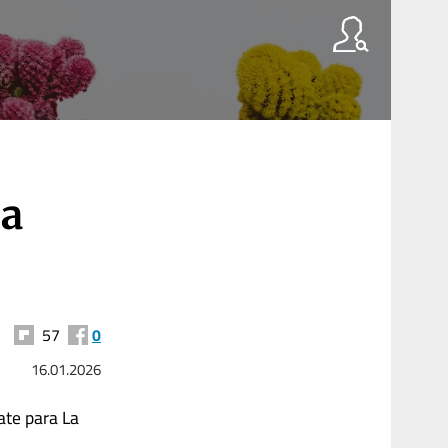
La
57
0
16.01.2026
ate para La