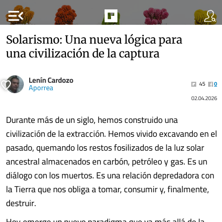
menu_open
Solarismo: Una nueva lógica para
una civilización de la captura
Lenín Cardozo
45
0
Aporrea
02.04.2026
Durante más de un siglo, hemos construido una
civilización de la extracción. Hemos vivido excavando en el
pasado, quemando los restos fosilizados de la luz solar
ancestral almacenados en carbón, petróleo y gas. Es un
diálogo con los muertos. Es una relación depredadora con
la Tierra que nos obliga a tomar, consumir y, finalmente,
destruir.
Hoy emerge un nuevo paradigma que va más allá de la