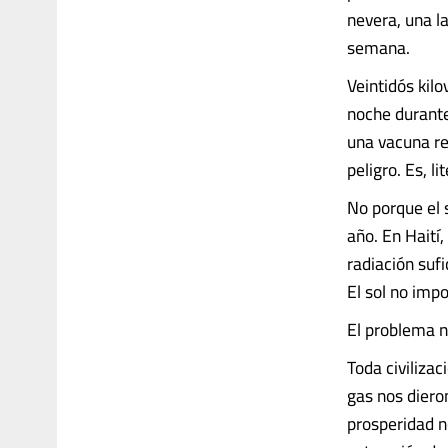
nevera, una l
semana.
Veintidós kil
noche durante
una vacuna re
peligro. Es, l
No porque el s
año. En Haití
radiación sufi
El sol no impo
El problema no
Toda civilizac
gas nos diero
prosperidad n