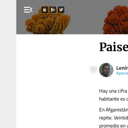
menu_open
Paise
Lení
Aporr
Hay una cifra
habitante es 
En Afganistán,
repite. Veinti
promedio en u