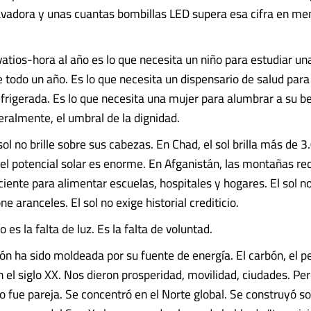
avadora y unas cuantas bombillas LED supera esa cifra en me
ovatios-hora al año es lo que necesita un niño para estudiar u
 todo un año. Es lo que necesita un dispensario de salud par
frigerada. Es lo que necesita una mujer para alumbrar a su b
iteralmente, el umbral de la dignidad.
ol no brille sobre sus cabezas. En Chad, el sol brilla más de 3
, el potencial solar es enorme. En Afganistán, las montañas re
ciente para alimentar escuelas, hospitales y hogares. El sol n
ne aranceles. El sol no exige historial crediticio.
 es la falta de luz. Es la falta de voluntad.
ión ha sido moldeada por su fuente de energía. El carbón, el pe
n el siglo XX. Nos dieron prosperidad, movilidad, ciudades. Pe
o fue pareja. Se concentró en el Norte global. Se construyó so