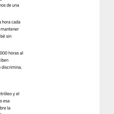
nos de una
na hora cada
a mantener
ebé sin
.000 horas al
ciben
o discrimina.
tróleo y el
ro esa
bre la