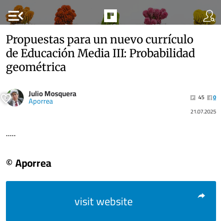
menu_open
Propuestas para un nuevo currículo
de Educación Media III: Probabilidad
geométrica
Julio Mosquera
45
0
Aporrea
21.07.2025
.....
© Aporrea
visit website