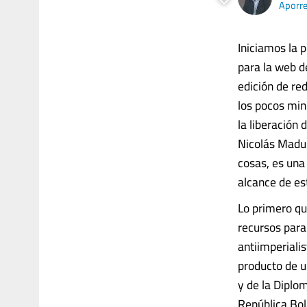
Aporr
Iniciamos la 
para la web d
edición de red
los pocos minu
la liberación
Nicolás Madur
cosas, es una
alcance de est
Lo primero qu
recursos para
antiimperiali
producto de u
y de la Diplo
República Bol