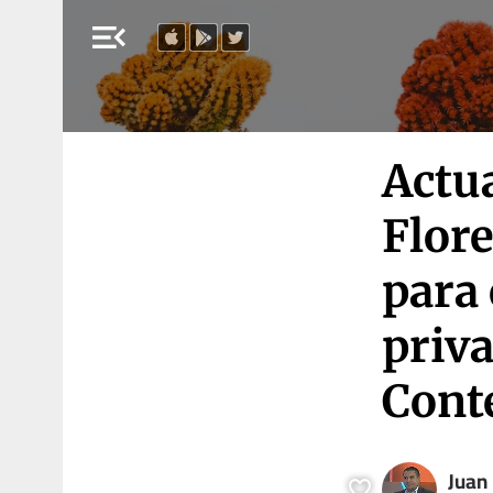
menu_open
Actu
Flore
para 
priva
Cont
Juan