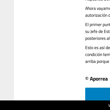
Ahora vayamos
autorización
El primer pun
su Jefe de Es
posteriores a
Esto es así d
condición tem
arriba porque e
© Aporrea