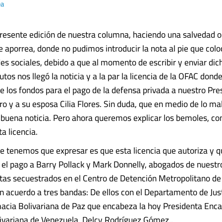
ea
presente edición de nuestra columna, haciendo una salvedad o
e aporrea, donde no pudimos introducir la nota al pie que col
es sociales, debido a que al momento de escribir y enviar dich
tos nos llegó la noticia y a la par la licencia de la OFAC dond
 de los fondos para el pago de la defensa privada a nuestro Pre
o y a su esposa Cilia Flores. Sin duda, que en medio de lo ma
 buena noticia. Pero ahora queremos explicar los bemoles, co
a licencia.
e tenemos que expresar es que esta licencia que autoriza y qu
 el pago a Barry Pollack y Mark Donnelly, abogados de nuestr
stas secuestrados en el Centro de Detención Metropolitano de
n acuerdo a tres bandas: De ellos con el Departamento de Jus
macia Bolivariana de Paz que encabeza la hoy Presidenta Enca
ivariana de Venezuela, Delcy Rodríguez Gómez..