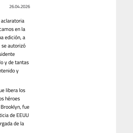
26.04.2026
 aclaratoria
ocamos en la
a edición, a
e se autorizó
sidente
lo y de tantas
ntenido y
e libera los
os héroes
 Brooklyn, fue
ticia de EEUU
rgada de la