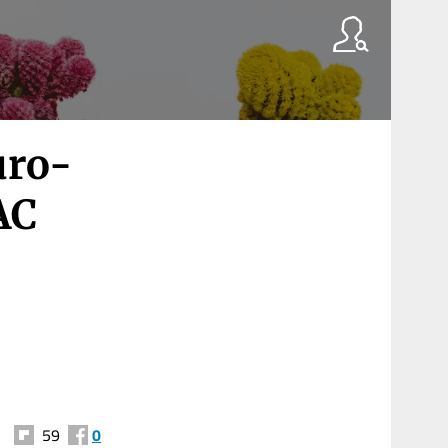
uro-
AC
59
0