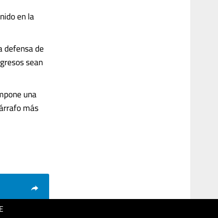
nido en la
la defensa de
ngresos sean
 impone una
párrafo más
E