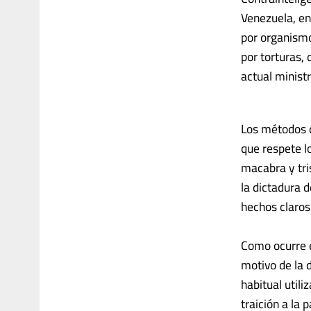
Venezuela, en
por organism
por torturas,
actual minist
Los métodos d
que respete l
macabra y tri
la dictadura d
hechos claros
Como ocurre e
motivo de la 
habitual util
traición a la 