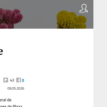
e
42
0
09.05.2026
eral de
ones de Plaza