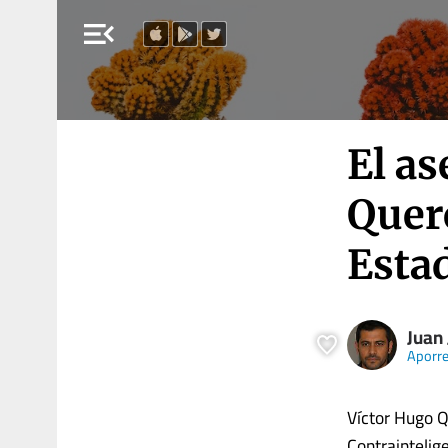
menu_open
El as
Quer
Esta
Juan
Aporr
Víctor Hugo Q
Contraintelig