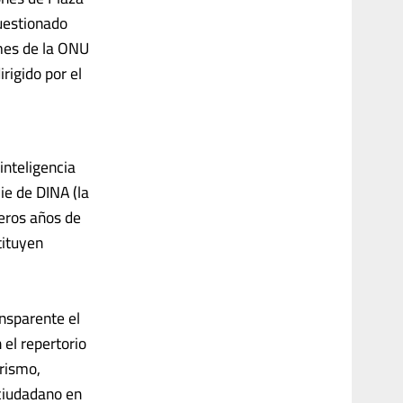
uestionado
mes de la ONU
rigido por el
inteligencia
ie de DINA (la
meros años de
tituyen
nsparente el
el repertorio
orismo,
r ciudadano en