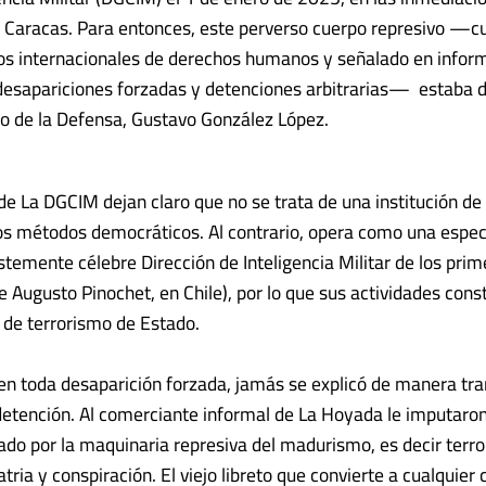
 Caracas. Para entonces, este perverso cuerpo represivo —c
os internacionales de derechos humanos y señalado en infor
 desapariciones forzadas y detenciones arbitrarias— estaba di
ro de la Defensa, Gustavo González López.
e La DGCIM dejan claro que no se trata de una institución de 
os métodos democráticos. Al contrario, opera como una espec
stemente célebre Dirección de Inteligencia Militar de los pri
e Augusto Pinochet, en Chile), por lo que sus actividades cons
 de terrorismo de Estado.
n toda desaparición forzada, jamás se explicó de manera tra
detención. Al comerciante informal de La Hoyada le imputaron 
izado por la maquinaria represiva del madurismo, es decir terr
patria y conspiración. El viejo libreto que convierte a cualquie