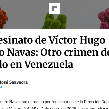
esinato de Víctor Hugo
o Navas: Otro crimen d
do en Venezuela
 José Saavedra
ea
uero Navas fue detenido por funcionarios de la Dirección Gen
encia Militar (DGCIM) el 1 de enero de 2025, en las inmediaci