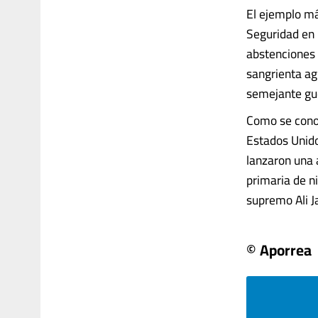
El ejemplo má
Seguridad en 
abstenciones 
sangrienta ag
semejante gue
Como se conoc
Estados Unido
lanzaron una 
primaria de n
supremo Ali Ja
© Aporrea