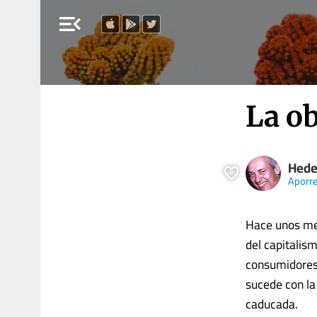
menu_open
La o
Hede
Aporr
Hace unos mes
del capitalis
consumidores
sucede con l
caducada.