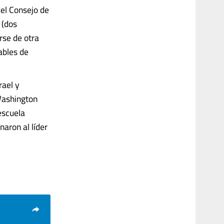
del Consejo de
 (dos
rse de otra
ables de
rael y
 Washington
escuela
aron al líder