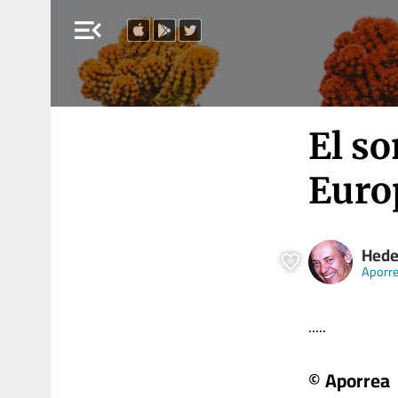
menu_open
El s
Euro
Hede
Aporr
.....
© Aporrea