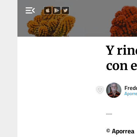
menu_open
Y ri
con e
Fred
Aporr
.....
© Aporrea