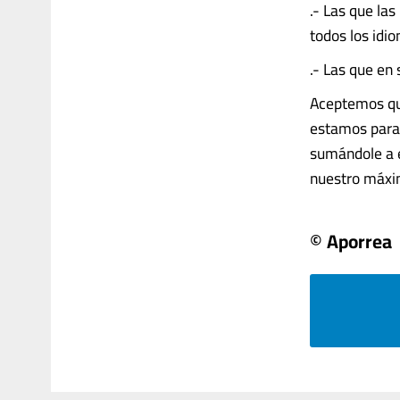
.- Las que la
todos los idi
.- Las que en 
Aceptemos que
estamos para 
sumándole a e
nuestro máximo
© Aporrea