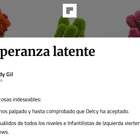
speranza latente
dy Gil
ea
osas indeseables:
emos palpado y hasta comprobado que Delcy ha aceptado.
uálidos de todos los niveles e Infantilistas de Izquierda vierte
ews.