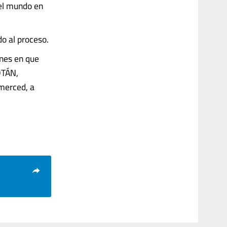
 el mundo en
do al proceso.
ones en que
OTÁN,
merced, a