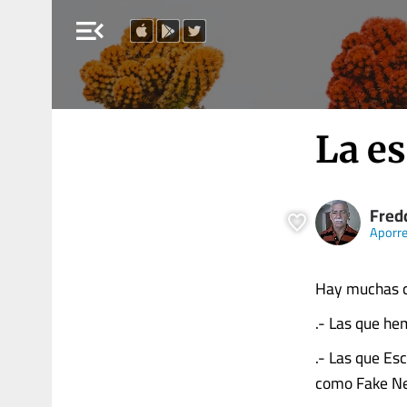
menu_open
La e
Fred
Aporr
Hay muchas c
.- Las que h
.- Las que Esc
como Fake N