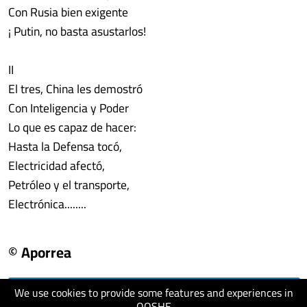
Con Rusia bien exigente
¡ Putin, no basta asustarlos!
II
El tres, China les demostró
Con Inteligencia y Poder
Lo que es capaz de hacer:
Hasta la Defensa tocó,
Electricidad afectó,
Petróleo y el transporte,
Electrónica........
© Aporrea
We use cookies to provide some features and experiences in
visit website
QOSHE