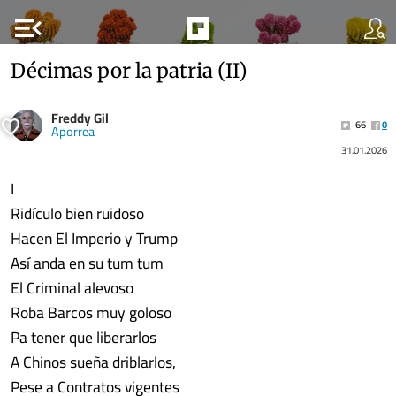
menu_open
Décimas por la patria (II)
Freddy Gil
66
0
Aporrea
31.01.2026
I
Ridículo bien ruidoso
Hacen El Imperio y Trump
Así anda en su tum tum
El Criminal alevoso
Roba Barcos muy goloso
Pa tener que liberarlos
A Chinos sueña driblarlos,
Pese a Contratos vigentes