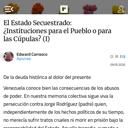
menu_open
El Estado Secuestrado:
¿Instituciones para el Pueblo o para
las Cúpulas? (I)
Edward Carrasco
32
0
Aporrea
09.05.2026
De la deuda histórica al dolor del presente
Venezuela conoce bien las consecuencias de los abusos
de poder. En nuestra memoria colectiva sigue viva la
persecución contra Jorge Rodríguez (padre) quien,
independientemente de los hechos políticos de su tiempo,
no merecía sufrir tratos crueles ni morir en prisión bajo la
responsabilidad del Estado. Aquella tragedia, sumada a