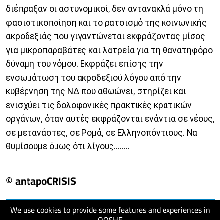
διέπραξαν οι αστυνομικοί, δεν αντανακλά μόνο τη
φασιστικοποίηση και το ρατσισμό της κοινωνικής
ακροδεξιάς που γιγαντώνεται εκφράζοντας μίσος
για μικροπαραβάτες και λατρεία για τη θανατηφόρο
δύναμη του νόμου. Εκφράζει επίσης την
ενσωμάτωση του ακροδεξιού λόγου από την
κυβέρνηση της ΝΔ που αθωώνει, στηρίζει και
ενισχύει τις δολοφονικές πρακτικές κρατικών
οργάνων, όταν αυτές εκφράζονται ενάντια σε νέους,
σε μετανάστες, σε Ρομά, σε Ελληνοπόντιους. Να
θυμίσουμε όμως ότι λίγους........
© antapoCRISIS
We use cookies to provide some features and experiences in
visit website
QOSHE