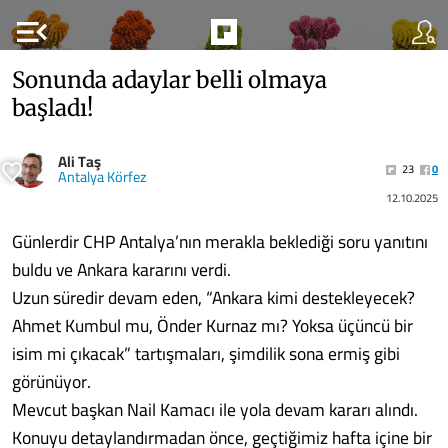
menu_open
Sonunda adaylar belli olmaya
başladı!
Ali Taş
23
0
Antalya Körfez
12.10.2025
Günlerdir CHP Antalya’nın merakla beklediği soru yanıtını
buldu ve Ankara kararını verdi.
Uzun süredir devam eden, “Ankara kimi destekleyecek?
Ahmet Kumbul mu, Önder Kurnaz mı? Yoksa üçüncü bir
isim mi çıkacak” tartışmaları, şimdilik sona ermiş gibi
görünüyor.
Mevcut başkan Nail Kamacı ile yola devam kararı alındı.
Konuyu detaylandırmadan önce, geçtiğimiz hafta içine bir