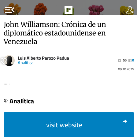
menu_open
John Williamson: Crónica de un
diplomático estadounidense en
Venezuela
Luis Alberto Perozo Padua
55
0
Analítica
09.10.2025
.....
© Analítica
visit website