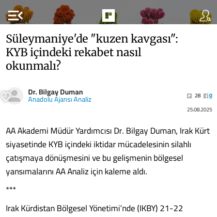
menu_open
Süleymaniye'de "kuzen kavgası":
KYB içindeki rekabet nasıl
okunmalı?
Dr. Bilgay Duman
28
0
Anadolu Ajansı Analiz
25.08.2025
AA Akademi Müdür Yardımcısı Dr. Bilgay Duman, Irak Kürt
siyasetinde KYB içindeki iktidar mücadelesinin silahlı
çatışmaya dönüşmesini ve bu gelişmenin bölgesel
yansımalarını AA Analiz için kaleme aldı.
***
Irak Kürdistan Bölgesel Yönetimi’nde (IKBY) 21-22