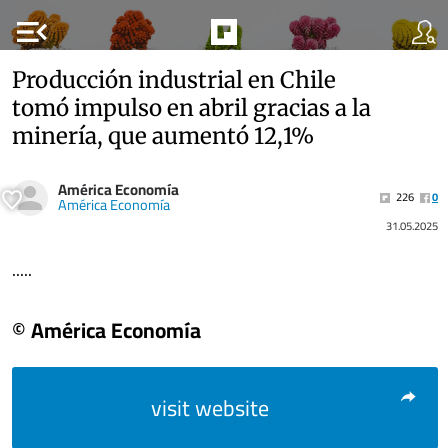
menu_open
Producción industrial en Chile
tomó impulso en abril gracias a la
minería, que aumentó 12,1%
América Economía
226
0
América Economía
31.05.2025
.....
© América Economía
visit website