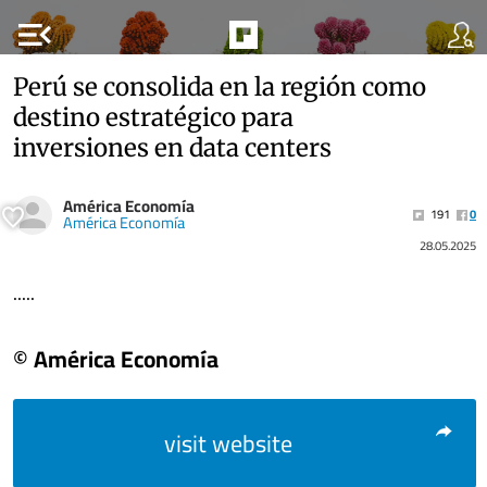
menu_open
Perú se consolida en la región como
destino estratégico para
inversiones en data centers
América Economía
191
0
América Economía
28.05.2025
.....
© América Economía
visit website