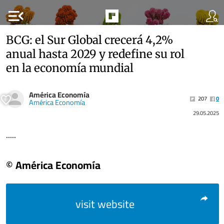
menu_open
BCG: el Sur Global crecerá 4,2%
anual hasta 2029 y redefine su rol
en la economía mundial
América Economía
207
0
América Economía
29.05.2025
.....
© América Economía
visit website