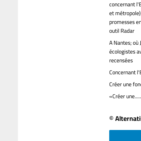
concernant l'E
et métropole),
promesses en 
outil Radar
A Nantes; où J
écologistes a
recensées
Concernant l'
Créer une fonc
«Créer une......
© Alternat