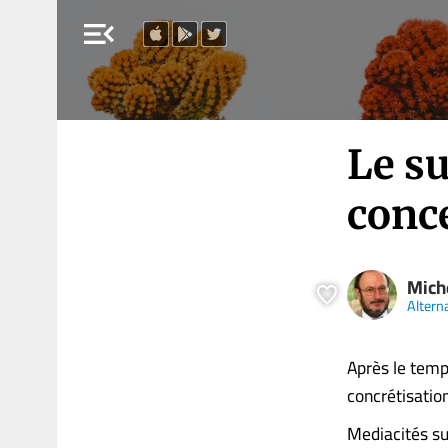
menu_open
Le s
conc
Mich
Altern
Après le temp
concrétisation
Mediacités sui