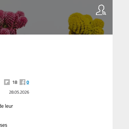
18
0
28.05.2026
e leur
sses