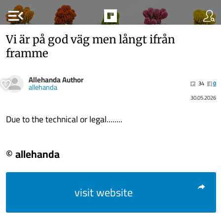
menu_open
Vi är på god väg men långt ifrån
framme
Allehanda Author
34
0
allehanda
30.05.2026
Due to the technical or legal........
© allehanda
visit website