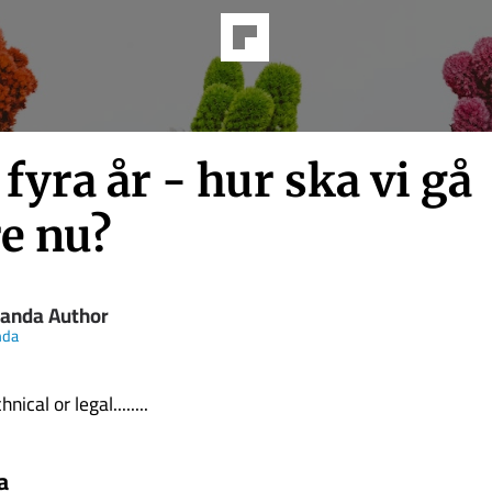
 fyra år - hur ska vi gå
re nu?
handa Author
nda
nical or legal........
a