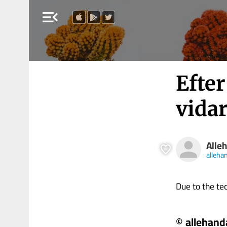
menu_open
Efter
vida
Alle
alleha
Due to the tech
© allehand