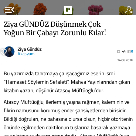
menu_open
Ziya GÜNDÜZ Düşünmek Çok
Yoğun Bir Çabayı Zorunlu Kılar!
Ziya Gündüz
44
0
Akasyam
14.06.2026
Bu yazımızda tanıtmaya çalışacağımız eserin ismi
“Hamaset Söylemin Sefaleti”. Mahya Yayınlarından çıkan
kitabın yazarı, düşünür Atasoy Müftüoğlu’dur.
Atasoy Müftüoğlu, ilerlemiş yaşına rağmen, kaleminin ve
fikrin namusunu korumuş ender şahsiyetlerden birisidir.
Bildiği doğruları, ne pahasına olursa olsun, hiçbir otoritenin
önünde eğilmeden daktilonun tuşlarına basarak yazmaya
ve anlatmaya devam etmektedir. Atasoy Müftüoğlu’nun