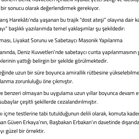
bir sonucu olarak değerlendirmek gerekiyor.
arış Harekâtı’nda yaşanan bu trajik “dost ateşi” olayına dair 
ı” başlıklı yazılarımda temel yaklaşımlar şu şekildedir:
ması, Liyakat Sorunu ve Sabetaycı Masonik Yapılanma
lanında, Deniz Kuvvetleri’nde sabetaycı cunta yapılanmasının g
klerinin yattığı belirgin bir şekilde görülmektedir.
eğinde uzun bir süre boyunca amirallik rütbesine yükselebilme
ullanma zorunluluğu öne çıkmıştır.
e benzeri olmayan bu uygulama uzun yıllar boyunca devam et
baylar çeşitli şekillerde cezalandırılmıştır.
kı içme testlerine tabi tutulduğunun delili olarak, komuta kad
an Güven Erkaya’nın, Başbakan Erbakan’ın davetinde dışarıda
yı güzel bir örnektir.