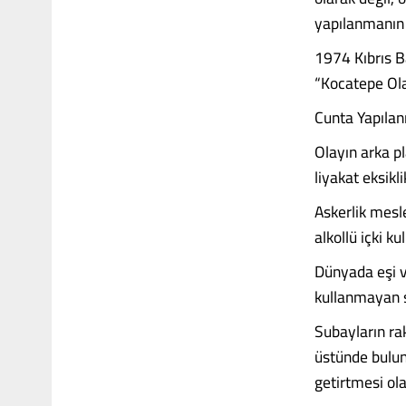
yapılanmanın 
1974 Kıbrıs B
“Kocatepe Olay
Cunta Yapılan
Olayın arka p
liyakat eksikli
Askerlik mesl
alkollü içki k
Dünyada eşi v
kullanmayan su
Subayların ra
üstünde bulun
getirtmesi ola