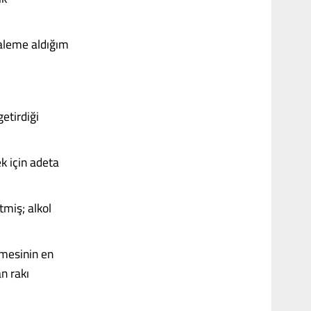
kaleme aldığım
etirdiği
k için adeta
miş; alkol
emesinin en
n rakı