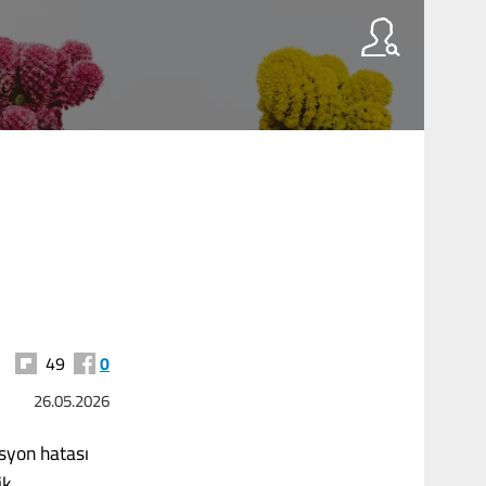
49
0
26.05.2026
asyon hatası
ik