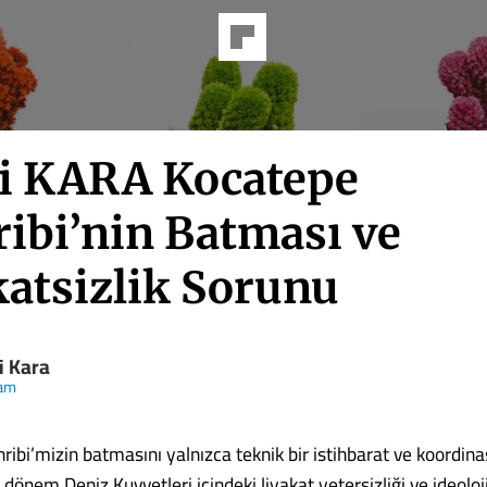
i KARA Kocatepe
ibi’nin Batması ve
katsizlik Sorunu
i Kara
am
ibi’mizin batmasını yalnızca teknik bir istihbarat ve koordin
o dönem Deniz Kuvvetleri içindeki liyakat yetersizliği ve ideoloj