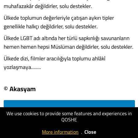
muhafazakâr değildirler, solu destekler.
Ülkede toplumun değerleriyle çatışan aykırı tipler
genellikle halkçı değildirler, solu destekler.
Ülkede LGBT adı altında her türlü sapkınlığı savunanların
hemen hemen hepsi Müslüman değildirler, solu destekler.
Ülkede dizi, filmler aracılığıyla toplumu ahlâkî
yozlaşmaya........
© Akasyam
visit website
We use cookies to provide some features and experiences in
QOSHE
More information
.
Close