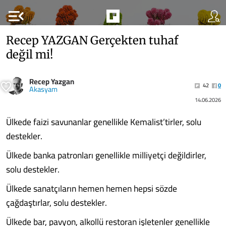
menu_open
Recep YAZGAN Gerçekten tuhaf
değil mi!
Recep Yazgan
42
0
Akasyam
14.06.2026
Ülkede faizi savunanlar genellikle Kemalist’tirler, solu
destekler.
Ülkede banka patronları genellikle milliyetçi değildirler,
solu destekler.
Ülkede sanatçıların hemen hemen hepsi sözde
çağdaştırlar, solu destekler.
Ülkede bar, pavyon, alkollü restoran işletenler genellikle