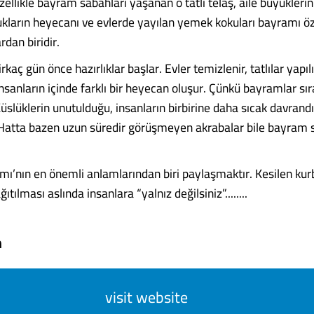
ellikle bayram sabahları yaşanan o tatlı telaş, aile büyüklerin
ukların heyecanı ve evlerde yayılan yemek kokuları bayramı ö
rdan biridir.
aç gün önce hazırlıklar başlar. Evler temizlenir, tatlılar yapılı
nsanların içinde farklı bir heyecan oluşur. Çünkü bayramlar sı
 Küslüklerin unutulduğu, insanların birbirine daha sıcak davrandı
Hatta bazen uzun süredir görüşmeyen akrabalar bile bayram 
ı’nın en önemli anlamlarından biri paylaşmaktır. Kesilen kurb
ıtılması aslında insanlara “yalnız değilsiniz”........
m
visit website