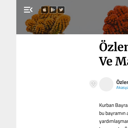
menu_open
Özle
Ve M
Özle
Akasy
Kurban Bayram
bu bayramın 
yardımlaşmanı