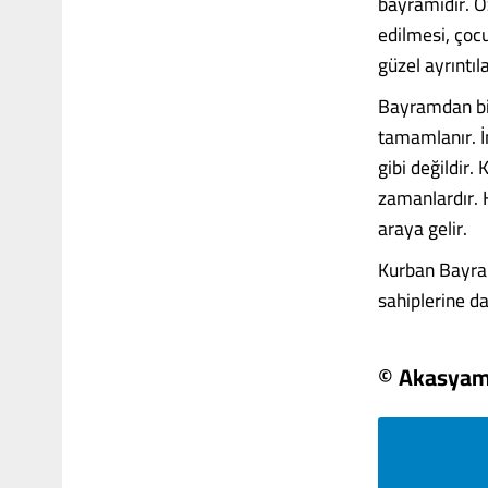
bayramıdır. Öz
edilmesi, çoc
güzel ayrıntıla
Bayramdan birk
tamamlanır. İ
gibi değildir.
zamanlardır. 
araya gelir.
Kurban Bayram
sahiplerine dağ
© Akasya