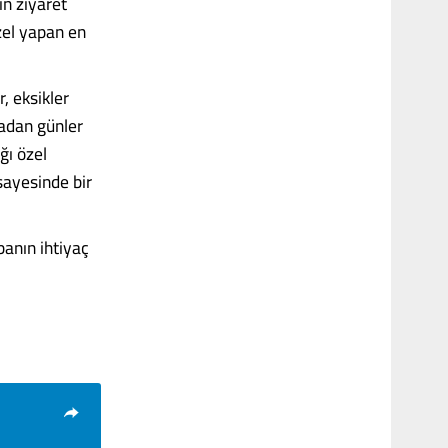
in ziyaret
zel yapan en
r, eksikler
radan günler
ğı özel
sayesinde bir
anın ihtiyaç