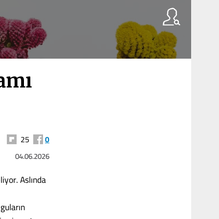
amı
25
0
04.06.2026
liyor. Aslında
guların