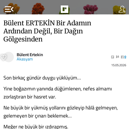
menu_open
Bülent ERTEKİN Bir Adamın
Ardından Değil, Bir Dağın
Gölgesinden
Bülent Ertekin
31
0
Akasyam
15.05.2026
Son birkaç gündür duygu yüklüyüm…
Yine boğazımın yanında düğümlenen, nefes almamı
zorlaştıran bir hasret var.
Ne büyük bir yükmüş yollarını gözleyip hâlâ gelmeyen,
gelemeyen bir çınarı beklemek…
Meğer ne büyük bir ızdırapmış.