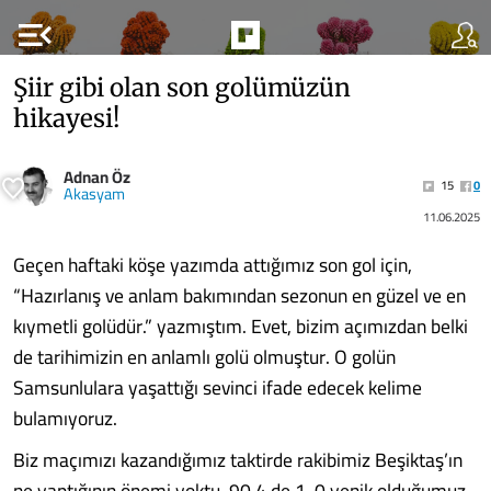
menu_open
Şiir gibi olan son golümüzün
hikayesi!
Adnan Öz
15
0
Akasyam
11.06.2025
Geçen haftaki köşe yazımda attığımız son gol için,
“Hazırlanış ve anlam bakımından sezonun en güzel ve en
kıymetli golüdür.” yazmıştım. Evet, bizim açımızdan belki
de tarihimizin en anlamlı golü olmuştur. O golün
Samsunlulara yaşattığı sevinci ifade edecek kelime
bulamıyoruz.
Biz maçımızı kazandığımız taktirde rakibimiz Beşiktaş’ın
ne yaptığının önemi yoktu. 90 4 de 1-0 yenik olduğumuz