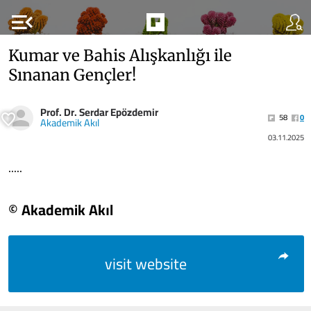
menu_open
Kumar ve Bahis Alışkanlığı ile
Sınanan Gençler!
Prof. Dr. Serdar Epözdemir
58
0
Akademik Akıl
03.11.2025
.....
© Akademik Akıl
visit website