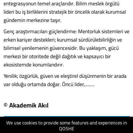
entegrasyonun temel araçlarıdır. Bilim meslek örgütü
lideri bu iş birliklerini stratejik bir öncelik olarak kurumsal
gündemin merkezine taşır.
Genç araştırmacıları güçlendirme: Mentorluk sistemleri ve
erken kariyer destekleri; kurumsal sürdürülebilirliğin ve
bilimsel yenilemenin güvencesidir. Bu yaklaşım, gücü
merkezi bir otoritede değil dağıtık ve kapsayıcı bir
ekosistemde konumlandırır.
Yenilik; özgürlük, güven ve eleştirel düşünmenin bir arada
var olduğu ortamda doğar. Öncü lider,........
© Akademik Akıl
We use cookies to provide some features and experiences in
visit website
QOSHE