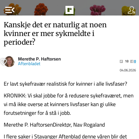
menu_open
Kanskje det er naturlig at noen
kvinner er mer sykmeldte i
perioder?
Merethe P. Haftorsen
18
0
Aftenbladet
04.06.2026
Er lavt sykefravær realistisk for kvinner i alle livsfaser?
KRONIKK: Vi skal jobbe for å redusere sykefraværet, men
vi må ikke overse at kvinners livsfaser kan gi ulike
forutsetninger for å stå i jobb.
Merethe P. HaftorsenDirektør, Nav Rogaland
I flere saker i Stavanger Aftenblad denne våren blir det