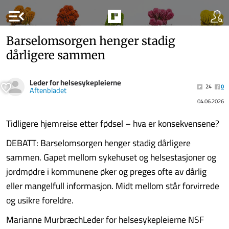
menu_open
Barselomsorgen henger stadig
dårligere sammen
Leder for helsesykepleierne
24
0
Aftenbladet
04.06.2026
Tidligere hjemreise etter fødsel – hva er konsekvensene?
DEBATT: Barselomsorgen henger stadig dårligere
sammen. Gapet mellom sykehuset og helsestasjoner og
jordmødre i kommunene øker og preges ofte av dårlig
eller mangelfull informasjon. Midt mellom står forvirrede
og usikre foreldre.
Marianne MurbræchLeder for helsesykepleierne NSF