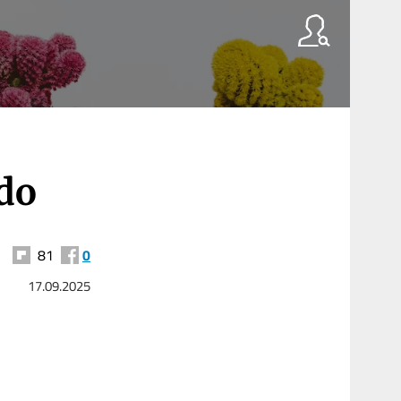
do
81
0
17.09.2025