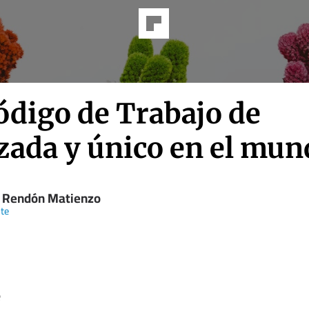
ódigo de Trabajo de
zada y único en el mun
l Rendón Matienzo
te
e