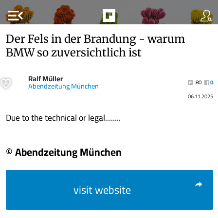
menu_open
Der Fels in der Brandung - warum
BMW so zuversichtlich ist
Ralf Müller
80
0
Abendzeitung München
06.11.2025
Due to the technical or legal........
© Abendzeitung München
visit website