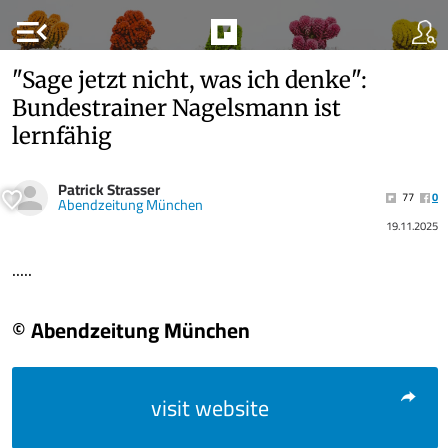
menu_open
"Sage jetzt nicht, was ich denke":
Bundestrainer Nagelsmann ist
lernfähig
Patrick Strasser
77
0
Abendzeitung München
19.11.2025
.....
© Abendzeitung München
visit website